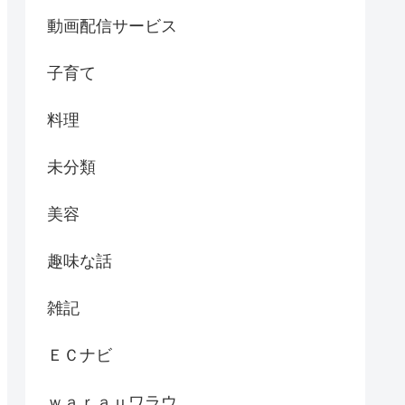
動画配信サービス
子育て
料理
未分類
美容
趣味な話
雑記
ＥＣナビ
ｗａｒａｕワラウ